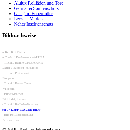
Alulux Rollläden und Tore
Germania Sonnenschutz
Glasgard Folienrollos
Lewens Markisen
Neher Insektenschutz
Bildnachweise
-- Bild BJF Titel NJF
-- Titelbild Kaufberater - WAREMA
--Titelbild Berliner Jalousie-Fabrik
Daniel Bleyenberg - pixelio.de
--Titelbild Postfuhramt
Wikipedia
--Titelbild Rocket Tower
Wikipedia
--Bilder Markisen
WAREMA, Lewens
- Titelbild Rollladendämmung
suljo / 123RF Lizenzfreie Bilder
- Bild Rollladendämmung
Beck und Heun
© 2018 | Berliner Jalousiefabrik