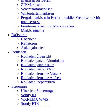
Markisen für Berlin
ZIP Markisen
Scherenarmmarkisen
Wintergartenmarkisen
Pergolamarkisen in Berlin – stabiler Wetterschutz für
Ihre Terrasse
Fenstermarkisen und Markisoletten
Markisentücher
Raffstoren
Übersicht
Raffstoren
Außenjalousien
Rollläden
Rollläden Übersicht
Rollladenpanzer Aluminium
Rollladenpanzer Holz
Rollladenpanzer PVC
Rollladenelemente Vorsatz
Rollladenelemente Aufsetz
Rollladen Reparaturen
Steuerung
Übersicht Steuerungen
Somfy iO
WAREMA WMS
Somfy RTS