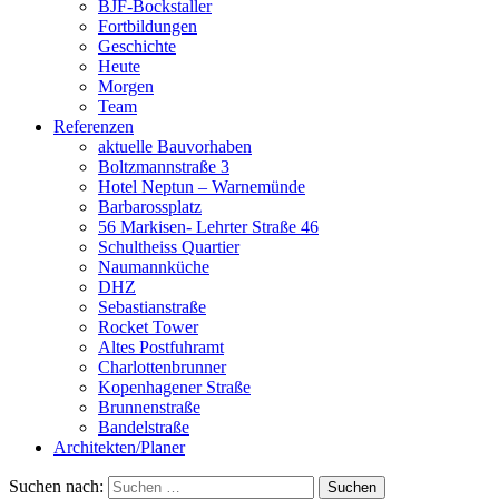
BJF-Bockstaller
Fortbildungen
Geschichte
Heute
Morgen
Team
Referenzen
aktuelle Bauvorhaben
Boltzmannstraße 3
Hotel Neptun – Warnemünde
Barbarossplatz
56 Markisen- Lehrter Straße 46
Schultheiss Quartier
Naumannküche
DHZ
Sebastianstraße
Rocket Tower
Altes Postfuhramt
Charlottenbrunner
Kopenhagener Straße
Brunnenstraße
Bandelstraße
Architekten/Planer
Suchen nach: