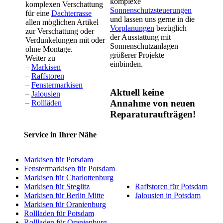
komplexe
komplexen Verschattung
Sonnenschutzsteuerungen
für eine
Dachterrasse
und lassen uns gerne in die
allen möglichen Artikel
Vorplanungen
bezüglich
zur Verschattung oder
der Ausstattung mit
Verdunkelungen mit oder
Sonnenschutzanlagen
ohne Montage.
größerer Projekte
Weiter zu
einbinden.
–
Markisen
–
Raffstoren
–
Fenstermarkisen
Aktuell keine
–
Jalousien
Annahme von neuen
–
Rollläden
Reparaturaufträgen!
Service in Ihrer Nähe
Markisen für Potsdam
Fenstermarkisen für Potsdam
Markisen für Charlottenburg
Markisen für Steglitz
Raffstoren für Potsdam
Markisen für Berlin Mitte
Jalousien in Potsdam
Markisen für Oranienburg
Rollladen für Potsdam
Rollladen für Oranienburg