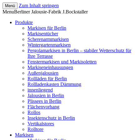
Zum Inhalt springen
Menü
Sonne, so viel ICH will!
Menu
Berliner Jalousie-Fabrik J.Bockstaller
BJF-Bockstaller –
Produkte
Hauptstadtschatten
Markisen für Berlin
Markisentücher
Scherenarmmarkisen
Wintergartenmarkisen
Pergolamarkisen in Berlin – stabiler Wetterschutz für
Ihre Terrasse
Fenstermarkisen und Markisoletten
Markiseneinhausungen
Außenjalousien
Rollläden für Berlin
Rollladenkasten Dämmung
innenliegend
Jalousien in Berlin
Plissees in Berlin
Flächenvorhang
Rollos
Insektenschutz in Berlin
Vertikalstores
Rolltore
Markisen